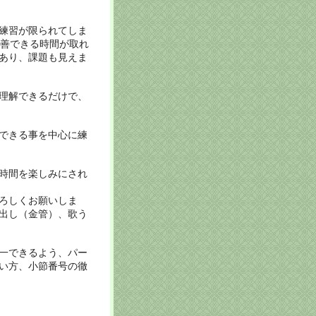
練習が限られてしま
善できる時間が取れ
あり、
課題も見えま
理解できるだけで、
できる事を中心に
練
時間を楽しみにされ
ろしくお願いしま
出し（金管）、歌う
一できるよ
う、パー
い方、小節番号の徹