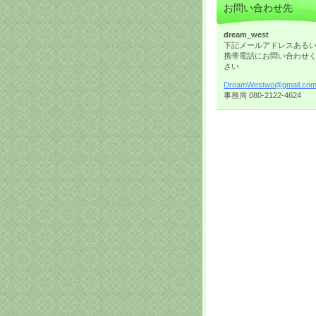
お問い合わせ先
dream_west
下記メールアドレスある
携帯電話にお問い合わせ
さい
DreamWes
two@gmai
l.co
事務局 080-2122-4624