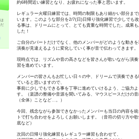
約6時間近い練習となり、お疲れになった事と思います。
レギュラー火曜日練習では、
時間の制限もあり細かい部分まで
います。
このような部分を2/7(日)
日帰り強化練習で少しでも改
いは
くだ
る事は、
ドリームにとって、とても貴重な時間でした。成果も
した！
m
ご自分のパートだけでなく、
他のメンバーがどのような動きを
演奏が見違えるように変化していく事が音で伝わってきます。
現時点では、
リズムや音の高さなどを皆さんが歌いながら演奏
習を進めています。
メンバーの皆さんもお忙しい日々の中、
ドリームで演奏できる
ていると思いますので、
事前に少しでもできる事を丁寧に進めていけるよう、
ご協力よ
す。（楽譜の整備や音源を聞いてみる、
マウスピースだけの音
（全体）ことなど…。）
今回、
残念ながら参加できなかったメンバーも当日の内容を統
トで打ち合わせをよろしくお願いします。（
音符の切り方や歌
底など）
次回の日帰り強化練習もレギュラー練習も合わせて、