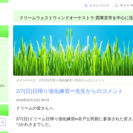
メインページ
サイトマ
ドリームウェストウィンドオーケストラ:西東京市を中心に
メインページ
|
2/7(日)日帰り強化練習ー先生からのコメント
合わ
2/7(日)日帰り強化練習ー先生からのコメント
2016年02月10日 00:03
ドリームの皆さんへ
2/7(日)
ドリーム日帰り強化練習in谷戸公民館に参加された皆さ
つかれさまでした。