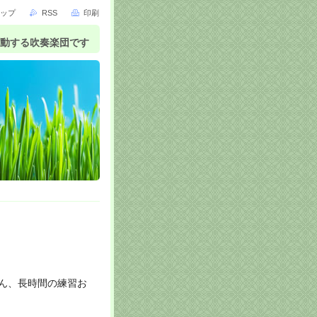
ップ
RSS
印刷
活動する吹奏楽団です
ん、
長時間の練習お